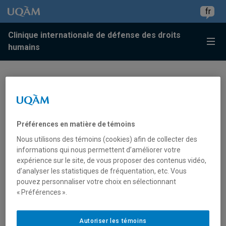
Passer au contenu
Accéder au menu principal
Accéder à la recherche
Passer au contenu
Accéder au menu principal
fr
Clinique internationale de défense des droits
Menu
humains
Préférences en matière de témoins
Nous utilisons des témoins (cookies) afin de collecter des
informations qui nous permettent d’améliorer votre
expérience sur le site, de vous proposer des contenus vidéo,
d’analyser les statistiques de fréquentation, etc. Vous
pouvez personnaliser votre choix en sélectionnant
« Préférences ».
Autoriser les témoins