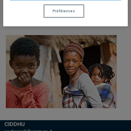
A donation receipt can be issued for tax purposes
Préférences
(Fondation UQAM, Registered charity no 11892 1808
RR0001).
CIDDHU